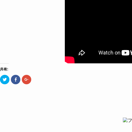
共有:
ク
Facebook
ク
リ
で
リ
ッ
共
ッ
ク
有
ク
し
す
し
て
る
て
Twitter
に
Google+
で
は
で
共
ク
共
有
リ
有
(新
ッ
(新
し
ク
し
い
し
い
ウ
て
ウ
ィ
く
ィ
ン
だ
ン