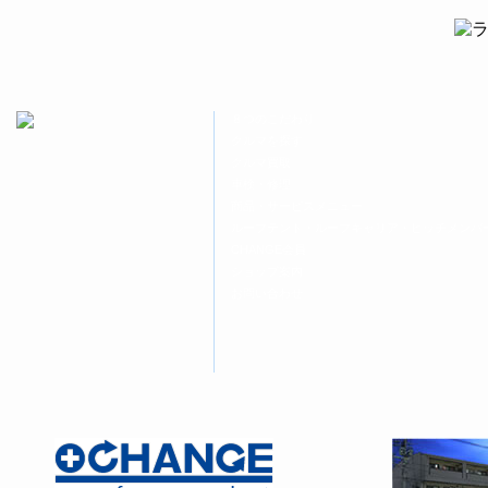
ド
さ
ド
ウ
い
ウ
で
(新
で
開
し
開
き
い
き
ま
ウ
ま
す)
ィ
す)
ン
ド
８つのこだわり
ウ
で
クルマを探す
開
クルマ買取
き
ま
車検・修理
す)
商品・サービスメニュー
ルーフテント・ルーフキャリア・ヒッチメンバ
CHANGE会員
ショップ案内
お問い合わせ