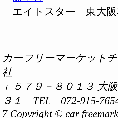
エイトスター 東大阪
カーフリーマーケットチ
社
〒５７９－８０１３ 大
３１ TEL 072-915-7654
7 Copyright © car freemark