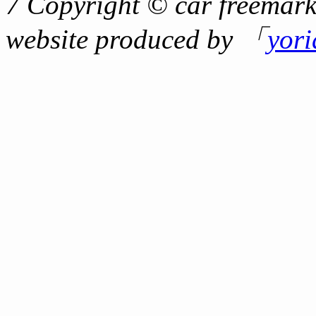
7 Copyright © car freemark
website produced by 「
yor