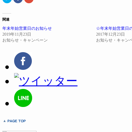
リ
で
リ
ッ
共
ッ
ク
有
ク
し
す
し
て
る
て
Twitter
に
Google+
関連
で
は
で
共
ク
共
年末年始営業日のお知らせ
☆年末年始営業日
有
リ
有
(新
ッ
(新
2019年11月23日
2017年12月23日
し
ク
し
い
し
い
お知らせ・キャンペーン
お知らせ・キャン
ウ
て
ウ
ィ
く
ィ
ン
だ
ン
ド
さ
ド
ウ
い
ウ
で
(新
で
開
し
開
き
い
き
ま
ウ
ま
す)
ィ
す)
ン
ド
ウ
で
開
き
ま
す)