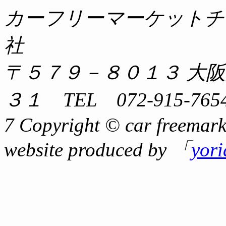
カーフリーマーケットチ
社
〒５７９－８０１３ 大
３１ TEL 072-915-7654
7 Copyright © car freemark
website produced by 「
yor