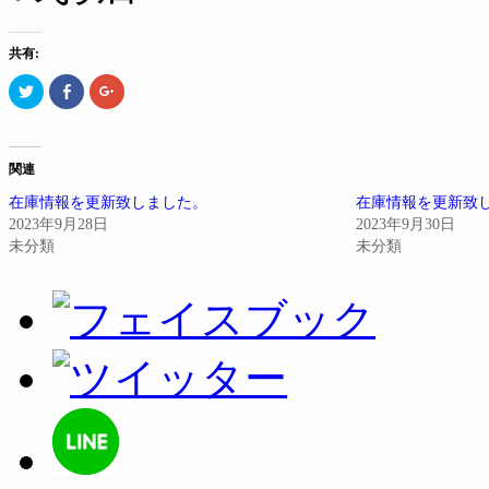
共有:
ク
Facebook
ク
リ
で
リ
ッ
共
ッ
ク
有
ク
し
す
し
て
る
て
Twitter
に
Google+
関連
で
は
で
共
ク
共
在庫情報を更新致しました。
在庫情報を更新致
有
リ
有
(新
ッ
(新
2023年9月28日
2023年9月30日
し
ク
し
い
し
い
未分類
未分類
ウ
て
ウ
ィ
く
ィ
ン
だ
ン
ド
さ
ド
ウ
い
ウ
で
(新
で
開
し
開
き
い
き
ま
ウ
ま
す)
ィ
す)
ン
ド
ウ
で
開
き
ま
す)