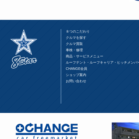
ド
さ
ド
ウ
い
ウ
で
(新
で
開
し
開
き
い
き
ま
ウ
ま
す)
ィ
す)
ン
ド
８つのこだわり
ウ
で
クルマを探す
開
クルマ買取
き
ま
車検・修理
す)
商品・サービスメニュー
ルーフテント・ルーフキャリア・ヒッチメンバ
CHANGE会員
ショップ案内
お問い合わせ