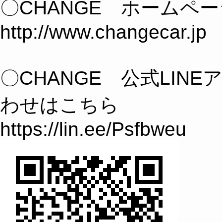
〇CHANGE ホームペ
http://www.changecar.jp
〇CHANGE 公式LIN
わせはこちら
https://lin.ee/Psfbweu