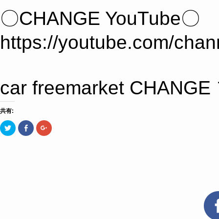
〇CHANGE YouTube〇
https://youtube.com/c
car freemarket 
共有:
ク
Facebook
ク
リ
で
リ
ッ
共
ッ
ク
有
ク
し
す
し
て
る
て
Twitter
に
Google+
で
は
で
共
ク
共
有
リ
有
(新
ッ
(新
し
ク
し
い
し
い
ウ
て
ウ
ィ
く
ィ
ン
だ
ン