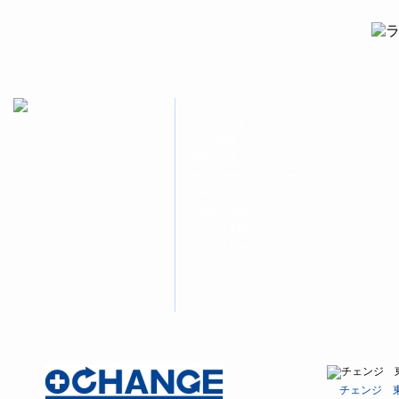
ン
だ
ン
ド
さ
ド
ウ
い
ウ
で
(新
で
開
し
開
き
い
き
ま
ウ
ま
す)
ィ
す)
ン
ド
８つのこだわり
ウ
で
クルマを探す
開
クルマ買取
き
ま
車検・修理
す)
商品・サービスメニュー
ルーフテント・ルーフキャリア・ヒッチメンバ
CHANGE会員
ショップ案内
お問い合わせ
チェンジ 