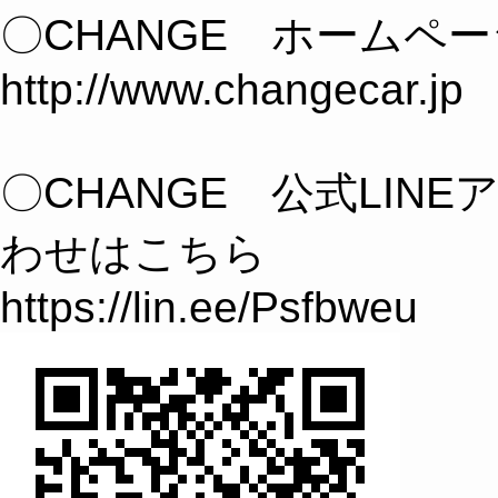
〇CHANGE ホームペ
http://www.changecar.jp
〇CHANGE 公式LIN
わせはこちら
https://lin.ee/Psfbweu