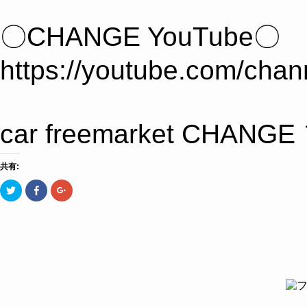
〇CHANGE YouTube〇
https://youtube.com/c
car freemarket 
共有:
ク
Facebook
ク
リ
で
リ
ッ
共
ッ
ク
有
ク
し
す
し
て
る
て
Twitter
に
Google+
で
は
で
共
ク
共
有
リ
有
(新
ッ
(新
し
ク
し
い
し
い
ウ
て
ウ
ィ
く
ィ