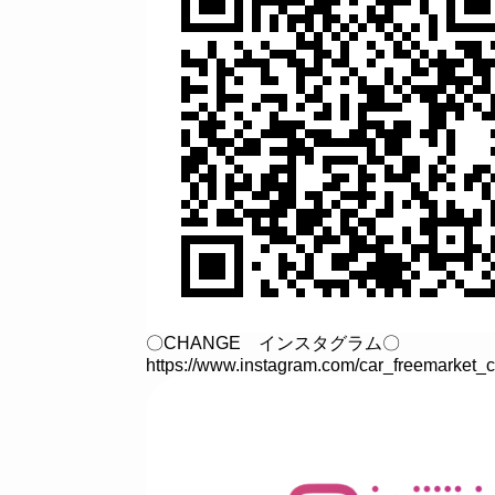
〇CHANGE インスタグラム〇
https://www.instagram.com/car_freemarket_