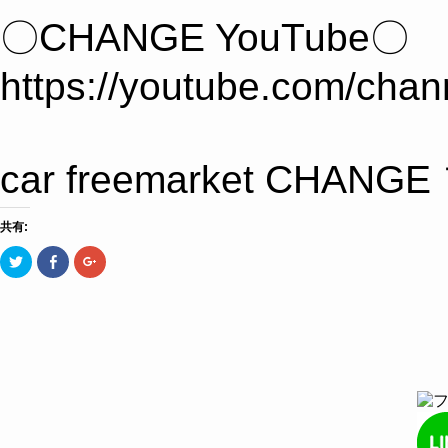
〇CHANGE YouTube〇
https://youtube.com/c
car freemarket 
共有:
ク
Facebook
ク
リ
で
リ
ッ
共
ッ
ク
有
ク
し
す
し
て
る
て
Twitter
に
Google+
で
は
で
共
ク
共
有
リ
有
(新
ッ
(新
し
ク
し
い
し
い
ウ
て
ウ
ィ
く
ィ
ン
だ
ン