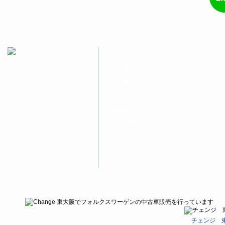
ド
さ
ド
ウ
い
ウ
で
(新
で
開
し
開
き
い
き
ま
ウ
ま
す)
ィ
す)
ン
ド
８つのこだわり
ウ
で
クルマを探す
開
クルマ買取
き
ま
車検・修理
す)
商品・サービスメニュー
ルーフテント・ルーフキャリア・ヒッチメンバ
CHANGE会員
ショップ案内
お問い合わせ
チェンジ 