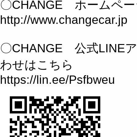
〇CHANGE ホームペ
http://www.changecar.jp
〇CHANGE 公式LIN
わせはこちら
https://lin.ee/Psfbweu