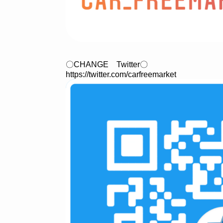
〇CHANGE Twitter〇
https://twitter.com/carfreemarket