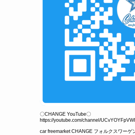
〇CHANGE YouTube〇
https://youtube.com/channel/UCvYOYFp
car freemarket CHANGE フォルクス