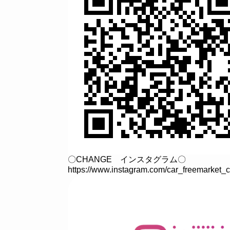
〇CHANGE インスタグラム〇
https://www.instagram.com/car_freemarket_