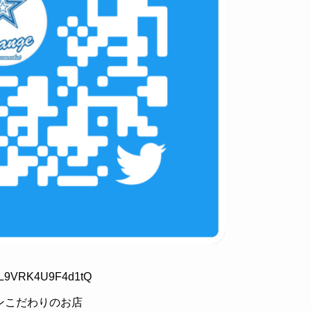
VWL9VRK4U9F4d1tQ
ワーゲンこだわりのお店