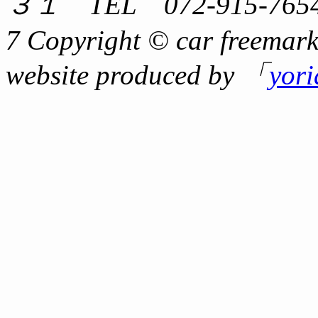
３１ TEL 072-915-7654
7 Copyright © car freemark
website produced by 「
yor