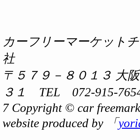
カーフリーマーケットチ
社
〒５７９－８０１３ 大
３１ TEL 072-915-7654
7 Copyright © car freemark
website produced by 「
yor