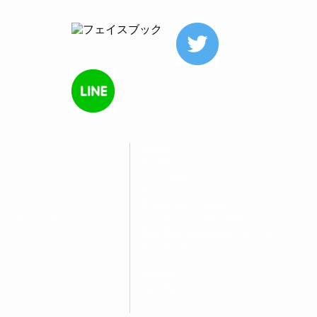
会社案内
求人情報
スタッフ紹介
カーシェアリング
ー
商品自動車オーナー募集
キャリア・ヒッチメンバー
フランチャイズオーナー募集
提携店募集・登録納車保証代行サービス
オリジナルアプリ
クーポン
お車の予約
ご来店予約