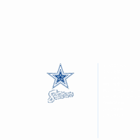
８つのこだわり
クルマを探す
クルマ買取
車検・修理
商品・サービスメニュ
ルーフテント・ルーフ
CHANGE会員
ショップ案内
お問い合わせ