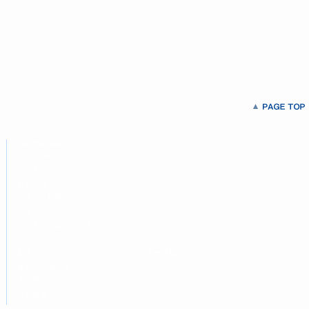
Car YouTube
VWニュース
アウトレットミニバン
お知らせ・キャンペーン
クチコミ投稿フォーム
フォルクスワーゲンコラム
よくあるご質問Ｑ＆Ａ
声をください！
新着フォルクスワーゲンドレスアップカー情報
新着中古車情報
未分類
特別企画