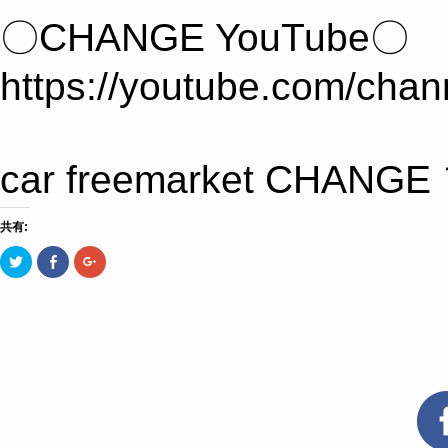
〇CHANGE YouTube〇
https://youtube.com/c
car freemarket 
共有:
ク
Facebook
ク
リ
で
リ
ッ
共
ッ
ク
有
ク
し
す
し
て
る
て
Twitter
に
Google+
で
は
で
共
ク
共
有
リ
有
(新
ッ
(新
し
ク
し
い
し
い
ウ
て
ウ
ィ
く
ィ
ン
だ
ン