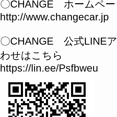
〇CHANGE ホームペ
http://www.changecar.jp
〇CHANGE 公式LIN
わせはこちら
https://lin.ee/Psfbweu