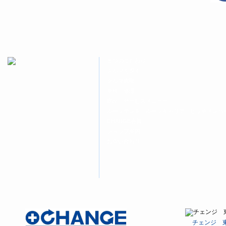
ド
さ
ド
ウ
い
ウ
で
(新
で
開
し
開
き
い
き
ま
ウ
ま
す)
ィ
す)
ン
ド
ウ
８つのこだわり
で
開
クルマを探す
き
ま
クルマ買取
す)
車検・修理
商品・サービスメニュー
ルーフテント・ルーフキャリア・ヒッチメンバ
CHANGE会員
ショップ案内
お問い合わせ
チェンジ 