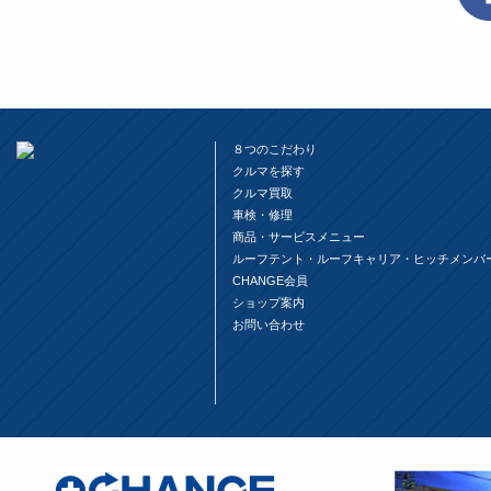
ン
だ
ン
ド
さ
ド
ウ
い
ウ
で
(新
で
開
し
開
き
い
き
ま
ウ
ま
す)
ィ
す)
ン
ド
ウ
８つのこだわり
で
開
クルマを探す
き
ま
クルマ買取
す)
車検・修理
商品・サービスメニュー
ルーフテント・ルーフキャリア・ヒッチメンバ
CHANGE会員
ショップ案内
お問い合わせ