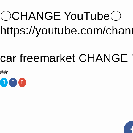
〇CHANGE YouTube〇
https://youtube.com/c
car freemarket 
共有:
ク
Facebook
ク
リ
で
リ
ッ
共
ッ
ク
有
ク
し
す
し
て
る
て
Twitter
に
Google+
で
は
で
共
ク
共
有
リ
有
(新
ッ
(新
し
ク
し
い
し
い
ウ
て
ウ
ィ
く
ィ