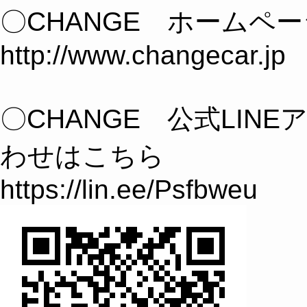
〇CHANGE ホームペ
http://www.changecar.jp
〇CHANGE 公式LIN
わせはこちら
https://lin.ee/Psfbweu