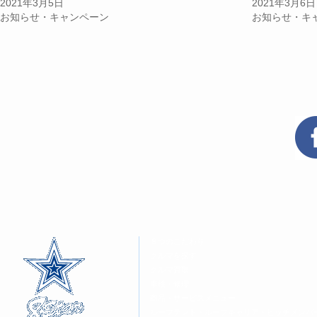
2021年3月5日
2021年3月6日
し
ク
し
い
し
い
お知らせ・キャンペーン
お知らせ・キ
ウ
て
ウ
ィ
く
ィ
ン
だ
ン
ド
さ
ド
ウ
い
ウ
で
(新
で
開
し
開
き
い
き
ま
ウ
ま
す)
ィ
す)
ン
ド
ウ
で
開
き
ま
す)
８つのこだわり
クルマを探す
クルマ買取
車検・修理
商品・サービスメニュー
ルーフテント・ルーフキャリア・ヒッチメンバ