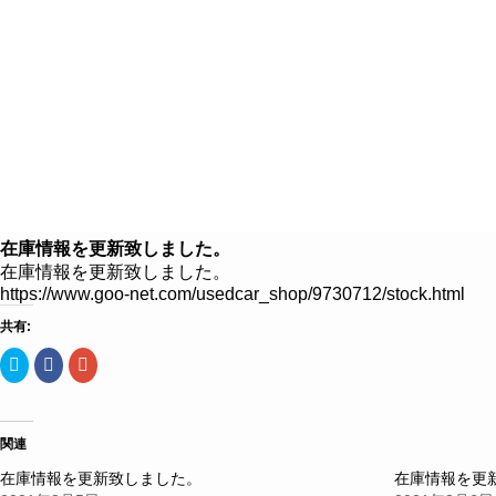
８つのこだわり
クルマを探す
クルマ買取
在庫情報を更新致しました。
在庫情報を更新致しました。
https://www.goo-net.com/usedcar_shop/9730712/stock.html
共有:
ク
Facebook
ク
リ
で
リ
ッ
共
ッ
ク
有
ク
し
す
し
て
る
て
Twitter
に
Google+
関連
で
は
で
共
ク
共
在庫情報を更新致しました。
在庫情報を更
有
リ
有
(新
ッ
(新