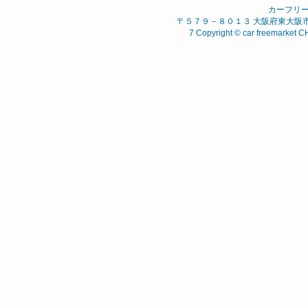
カーフリ
〒５７９－８０１３ 大阪府東大阪市 西石
7 Copyright © car freemarket C