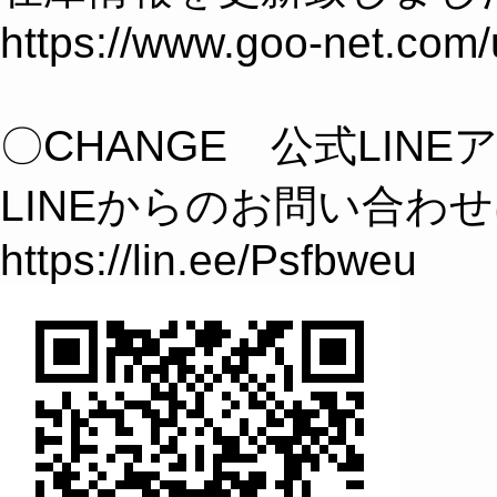
https://www.goo-net.com
〇CHANGE 公式LIN
LINEからのお問い合わ
https://lin.ee/Psfbweu