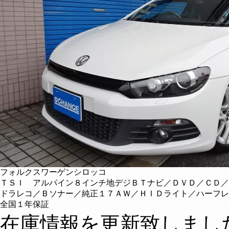
フォルクスワーゲンシロッコ
ＴＳＩ アルパイン８インチ地デジＢＴナビ／ＤＶＤ／ＣＤ／
ドラレコ／Ｂソナー／純正１７ＡＷ／ＨＩＤライト／ハーフレ
全国１年保証
在庫情報を更新致しまし