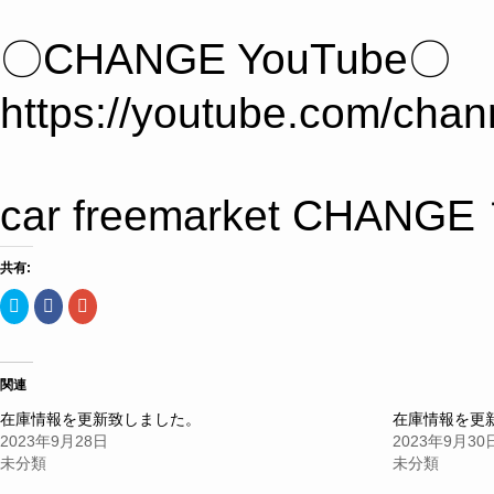
〇CHANGE YouTube〇
https://youtube.com/c
car freemarket 
共有:
ク
Facebook
ク
リ
で
リ
ッ
共
ッ
ク
有
ク
し
す
し
て
る
て
Twitter
に
Google+
関連
で
は
で
共
ク
共
在庫情報を更新致しました。
在庫情報を更
有
リ
有
(新
ッ
(新
2023年9月28日
2023年9月30
し
ク
し
い
し
い
未分類
未分類
ウ
て
ウ
ィ
く
ィ