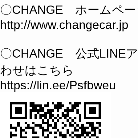
〇CHANGE ホームペ
http://www.changecar.jp
〇CHANGE 公式LIN
わせはこちら
https://lin.ee/Psfbweu