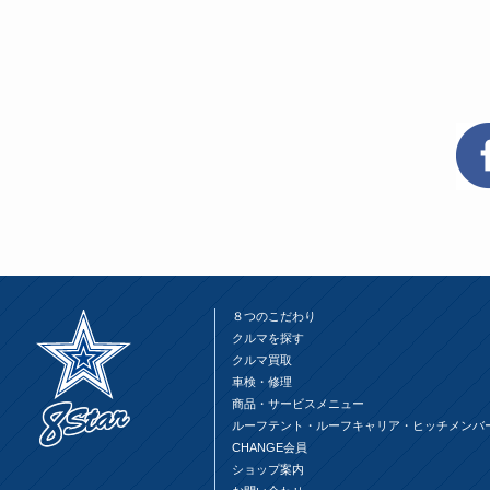
ン
だ
ン
ド
さ
ド
ウ
い
ウ
で
(新
で
開
し
開
き
い
き
ま
ウ
ま
す)
ィ
す)
ン
ド
ウ
で
開
き
ま
す)
８つのこだわり
クルマを探す
クルマ買取
車検・修理
商品・サービスメニュー
ルーフテント・ルーフキャリア・ヒッチメンバ
CHANGE会員
ショップ案内