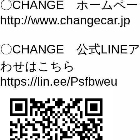
〇CHANGE ホームペ
http://www.changecar.jp
〇CHANGE 公式LIN
わせはこちら
https://lin.ee/Psfbweu