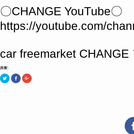
〇CHANGE YouTube〇
https://youtube.com/c
car freemarket 
共有:
ク
Facebook
ク
リ
で
リ
ッ
共
ッ
ク
有
ク
し
す
し
て
る
て
Twitter
に
Google+
で
は
で
共
ク
共
有
リ
有
(新
ッ
(新
し
ク
し
い
し
い
ウ
て
ウ
ィ
く
ィ
ン
だ
ン