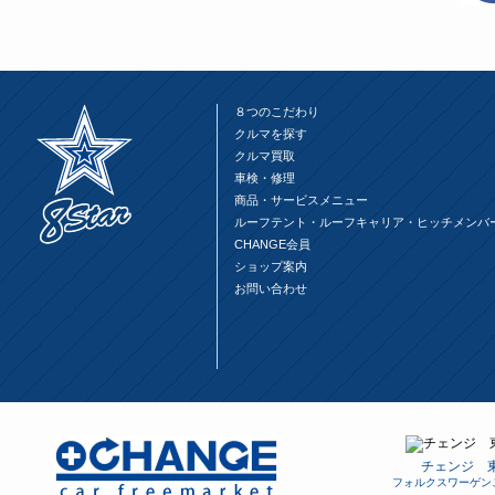
ド
さ
ド
ウ
い
ウ
で
(新
で
開
し
開
き
い
き
ま
ウ
ま
す)
ィ
す)
ン
ド
８つのこだわり
ウ
で
クルマを探す
開
クルマ買取
き
ま
車検・修理
す)
商品・サービスメニュー
ルーフテント・ルーフキャリア・ヒッチメンバ
CHANGE会員
ショップ案内
お問い合わせ
チェンジ 
フォルクスワーゲン