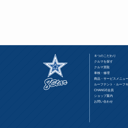
有
リ
有
(新
ッ
(新
し
ク
し
い
し
い
ウ
て
ウ
ィ
く
ィ
ン
だ
ン
ド
さ
ド
ウ
い
ウ
で
(新
で
開
し
開
き
い
き
ま
ウ
ま
す)
ィ
す)
ン
ド
ウ
８つのこだわり
で
クルマを探す
開
き
クルマ買取
ま
す)
車検・修理
商品・サービスメニュ
ルーフテント・ルーフ
CHANGE会員
ショップ案内
お問い合わせ