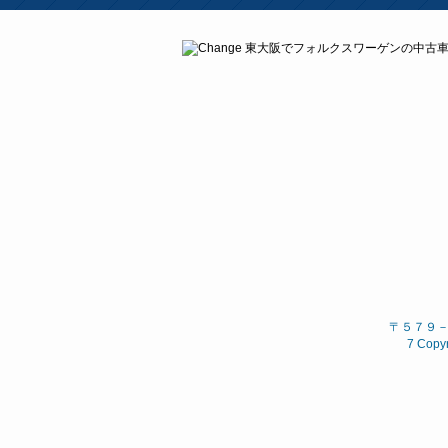
〒５７９－８
7 Copyr