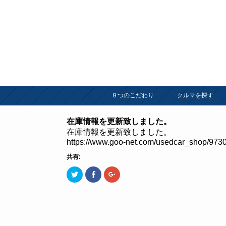
８つのこだわり
クルマを探す
在庫情報を更新致しました。
在庫情報を更新致しました。
https://www.goo-net.com/usedcar_shop/9730
共有:
ク
Facebook
ク
リ
で
リ
ッ
共
ッ
ク
有
ク
し
す
し
て
る
て
Twitter
に
Google+
で
は
で
共
ク
共