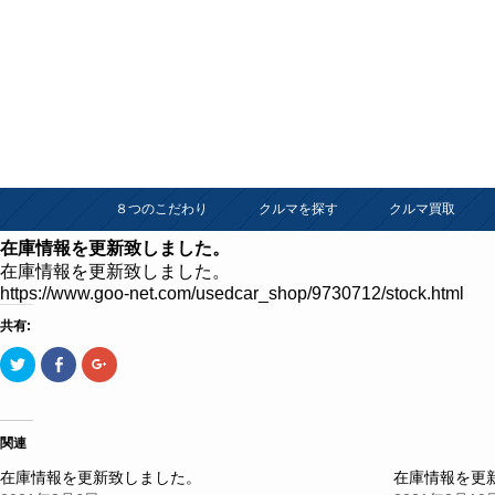
８つのこだわり
クルマを探す
クルマ買取
在庫情報を更新致しました。
在庫情報を更新致しました。
https://www.goo-net.com/usedcar_shop/9730712/stock.html
共有:
ク
Facebook
ク
リ
で
リ
ッ
共
ッ
ク
有
ク
し
す
し
て
る
て
Twitter
に
Google+
関連
で
は
で
共
ク
共
在庫情報を更新致しました。
在庫情報を更
有
リ
有
(新
ッ
(新