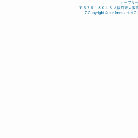
カーフリ
〒５７９－８０１３ 大阪府東大阪市 西石
7 Copyright © car freemarket C