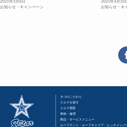
2021年3月6日
2021年3月10
し
ク
し
い
し
い
お知らせ・キャンペーン
お知らせ・キ
ウ
て
ウ
ィ
く
ィ
ン
だ
ン
ド
さ
ド
ウ
い
ウ
で
(新
で
開
し
開
き
い
き
ま
ウ
ま
す)
ィ
す)
ン
ド
ウ
で
開
き
ま
す)
８つのこだわり
クルマを探す
クルマ買取
車検・修理
商品・サービスメニュー
ルーフテント・ルーフキャリア・ヒッチメンバ