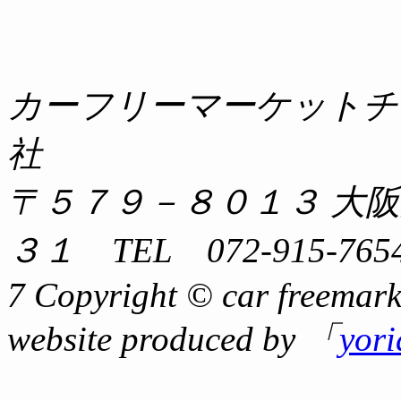
カーフリーマーケットチ
社
〒５７９－８０１３ 大
３１ TEL 072-915-7654
7 Copyright © car freemark
website produced by 「
yor