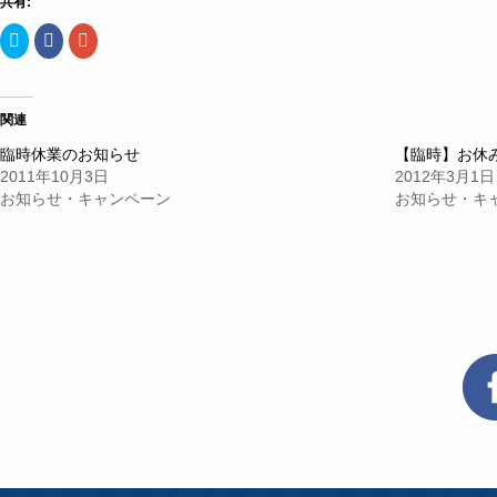
共有:
ク
Facebook
ク
リ
で
リ
ッ
共
ッ
ク
有
ク
し
す
し
て
る
て
Twitter
に
Google+
関連
で
は
で
共
ク
共
臨時休業のお知らせ
【臨時】お休
有
リ
有
(新
ッ
(新
2011年10月3日
2012年3月1日
し
ク
し
い
し
い
お知らせ・キャンペーン
お知らせ・キ
ウ
て
ウ
ィ
く
ィ
ン
だ
ン
ド
さ
ド
ウ
い
ウ
で
(新
で
開
し
開
き
い
き
ま
ウ
ま
す)
ィ
す)
ン
ド
ウ
で
開
き
ま
す)