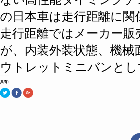
の日本車は走行距離に関
走行距離ではメーカー販
が、内装外装状態、機械
ウトレットミニバンとし
共有:
ク
Facebook
ク
リ
で
リ
ッ
共
ッ
ク
有
ク
し
す
し
て
る
て
Twitter
に
Google+
で
は
で
共
ク
共
有
リ
有
(新
ッ
(新
し
ク
し
い
し
い