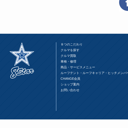
ウ
て
ウ
ィ
く
ィ
ン
だ
ン
ド
さ
ド
ウ
い
ウ
で
(新
で
開
し
開
き
い
き
ま
ウ
ま
す)
ィ
す)
ン
ド
ウ
８つのこだわり
で
開
クルマを探す
き
ま
クルマ買取
す)
車検・修理
商品・サービスメニュー
ルーフテント・ルーフキャリア・ヒッチメンバ
CHANGE会員
ショップ案内
お問い合わせ