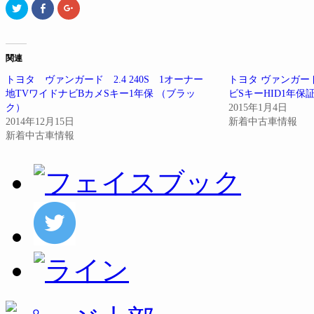
ク
Facebook
ク
リ
で
リ
ッ
共
ッ
ク
有
ク
し
す
し
て
る
て
Twitter
に
Google+
関連
で
は
で
共
ク
共
トヨタ ヴァンガード 2.4 240S 1オーナー
トヨタ ヴァンガード
有
リ
有
(新
ッ
(新
地TVワイドナビBカメSキー1年保 （ブラッ
ビSキーHID1年保
し
ク
し
い
し
い
ク）
2015年1月4日
ウ
て
ウ
2014年12月15日
新着中古車情報
ィ
く
ィ
ン
だ
ン
新着中古車情報
ド
さ
ド
ウ
い
ウ
で
(新
で
開
し
開
き
い
き
ま
ウ
ま
す)
ィ
す)
ン
ド
ウ
で
開
き
ま
す)