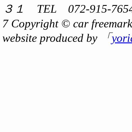
３１ TEL 072-915-7654
7 Copyright © car freemark
website produced by 「
yor