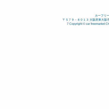
カーフリ
〒５７９－８０１３ 大阪府東大阪市 西石
7 Copyright © car freemarket C