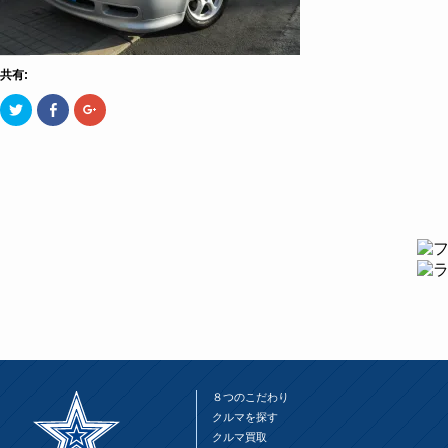
共有:
ク
Facebook
ク
リ
で
リ
ッ
共
ッ
ク
有
ク
し
す
し
て
る
て
Twitter
に
Google+
で
は
で
共
ク
共
有
リ
有
(新
ッ
(新
し
ク
し
い
し
い
ウ
て
ウ
ィ
く
ィ
ン
だ
ン
ド
さ
ド
ウ
い
ウ
で
(新
で
開
し
開
き
い
き
ま
ウ
ま
す)
ィ
す)
ン
ド
８つのこだわり
ウ
で
クルマを探す
開
クルマ買取
き