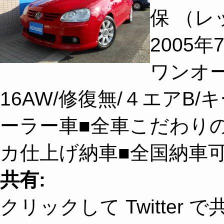
保 （レ
2005年7
ワンオー
16AW/修復無/４エアB/
ーラー車■全車こだわり
カ仕上げ納車■全国納車
共有:
クリックして Twitter