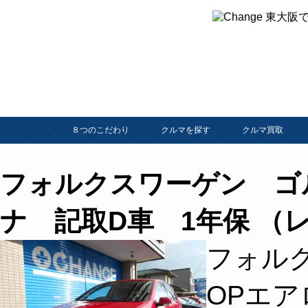
８つのこだわり
クルマを探す
クルマ買取
フォルクスワーゲン ゴ
ナ 記取D車 1年保 （
フォル
OPエア