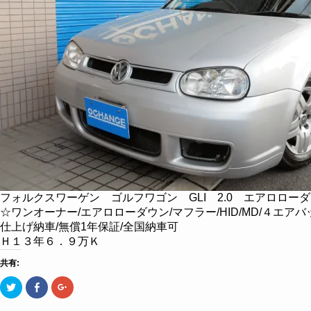
フォルクスワーゲン ゴルフワゴン GLI 2.0 エアロロー
☆ワンオーナー/エアロローダウン/マフラー/HID/MD/４エ
仕上げ納車/無償1年保証/全国納車可
Ｈ１３年６．９万Ｋ
共有:
ク
Facebook
ク
リ
で
リ
ッ
共
ッ
ク
有
ク