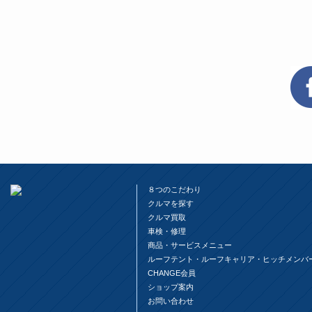
し
す
し
て
る
て
Twitter
に
Google+
で
は
で
共
ク
共
有
リ
有
(新
ッ
(新
し
ク
し
い
し
い
ウ
て
ウ
ィ
く
ィ
ン
だ
ン
ド
さ
ド
ウ
い
ウ
で
(新
で
開
し
開
き
い
き
ま
ウ
ま
す)
ィ
す)
ン
ド
ウ
８つのこだわり
で
開
クルマを探す
き
ま
クルマ買取
す)
車検・修理
商品・サービスメニュー
ルーフテント・ルーフキャリア・ヒッチメンバ
CHANGE会員
ショップ案内
お問い合わせ