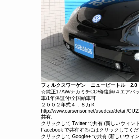
フォルクスワーゲン ニュービートル 2.0
☆純正17AW/ナカミチCD/修復無/４エア
車/1年保証付/全国納車可
２００２年式４．８万Ｋ
http://www.carsensor.net/usedcar/detai
共有:
クリックして Twitter で共有 (新しいウィ
Facebook で共有するにはクリックしてく
クリックして Google+ で共有 (新しいウ