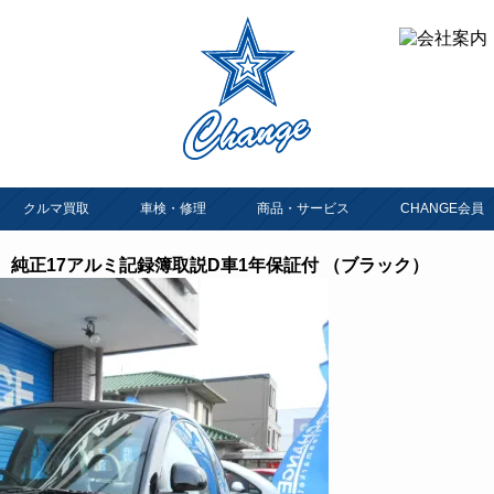
クルマ買取
車検・修理
商品・サービス
CHANGE会員
 純正17アルミ記録簿取説D車1年保証付 （ブラック）