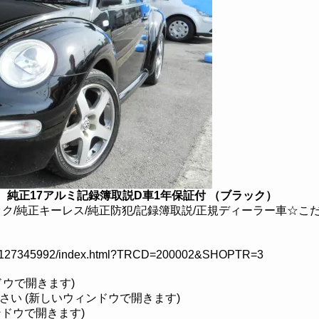
 純正17アルミ記録簿取説D車1年保証付 （ブラック）
バック/純正キーレス/純正防犯/記録簿取説/正規ディーラー車☆
l/CU2127345992/index.html?TRCD=200002&SHOPTR=3
ンドウで開きます)
ださい (新しいウィンドウで開きます)
ィンドウで開きます)