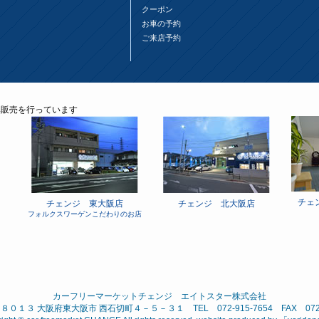
クーポン
お車の予約
ご来店予約
チェ
チェンジ 東大阪店
チェンジ 北大阪店
フォルクスワーゲンこだわりのお店
カーフリーマーケットチェンジ エイトスター株式会社
０１３ 大阪府東大阪市 西石切町４－５－３１ TEL 072-915-7654 FAX 072-9