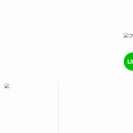
ッ
共
ッ
ク
有
ク
し
す
し
て
る
て
Twitter
に
Google+
で
は
で
共
ク
共
有
リ
有
(新
ッ
(新
し
ク
し
い
し
い
ウ
て
ウ
ィ
く
ィ
ン
だ
ン
ド
さ
ド
ウ
い
ウ
で
(新
で
開
し
開
き
い
き
ま
ウ
ま
す)
ィ
す)
ン
ド
ウ
８つのこだわり
で
開
クルマを探す
き
ま
クルマ買取
す)
車検・修理
商品・サービスメニュー
ルーフテント・ルーフキャリア・ヒッチメンバ
CHANGE会員
ショップ案内