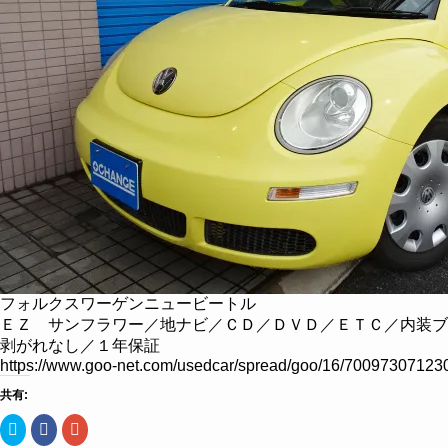
フォルクスワーゲンニュービートル
ＥＺ サンフラワー／地ナビ／ＣＤ／ＤＶＤ／ＥＴＣ／内装ブ
剥がれなし／１年保証
https://www.goo-net.com/usedcar/spread/goo/16/7009730712
共有:
ク
Facebook
ク
リ
で
リ