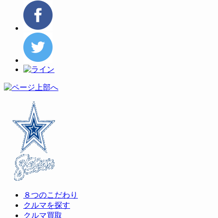
ク
有
ク
し
す
し
て
る
て
Twitter
に
Google+
で
は
で
共
ク
共
有
リ
有
(新
ッ
(新
し
ク
し
い
し
い
ウ
て
ウ
ィ
く
ィ
ン
だ
ン
ド
さ
ド
ウ
い
ウ
で
(新
で
開
し
開
き
い
き
ま
ウ
ま
す)
ィ
す)
ン
ド
ウ
で
開
き
ま
す)
８つのこだわり
クルマを探す
クルマ買取