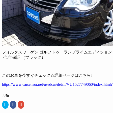
フォルクスワーゲン ゴルフトゥーランプライムエディション
ビ1年保証 （ブラック）
このお車を今すぐチェック☆詳細ページはこちら↓
https://www.carsensor.net/usedcar/detail/VU1527749060/index
共有:
ク
Facebook
ク
リ
で
リ
ッ
共
ッ