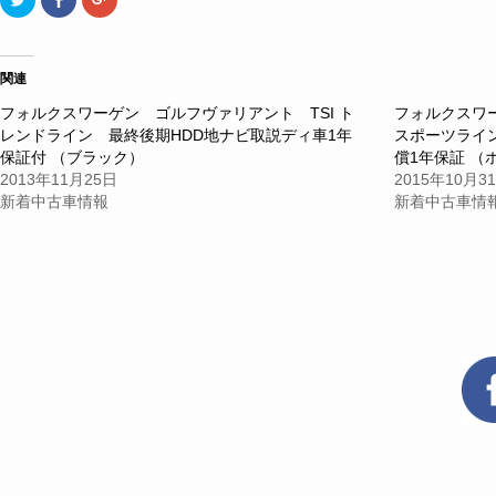
リ
で
リ
ッ
共
ッ
ク
有
ク
し
す
し
て
る
て
Twitter
に
Google+
関連
で
は
で
共
ク
共
フォルクスワーゲン ゴルフヴァリアント TSI ト
フォルクスワーゲ
有
リ
有
(新
ッ
(新
レンドライン 最終後期HDD地ナビ取説ディ車1年
スポーツライ
し
ク
し
い
し
い
保証付 （ブラック）
償1年保証 （
ウ
て
ウ
2013年11月25日
2015年10月3
ィ
く
ィ
ン
だ
ン
新着中古車情報
新着中古車情
ド
さ
ド
ウ
い
ウ
で
(新
で
開
し
開
き
い
き
ま
ウ
ま
す)
ィ
す)
ン
ド
ウ
で
開
き
ま
す)