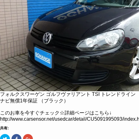
フォルクスワーゲン ゴルフヴァリアント TSI トレンドライン
ナビ無償1年保証 （ブラック）
このお車を今すぐチェック☆詳細ページはこちら↓
http://www.carsensor.net/usedcar/detail/CU5091995093/i
共有:
ク
Facebook
ク