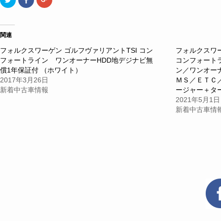
リ
で
リ
ッ
共
ッ
ク
有
ク
し
す
し
て
る
て
Twitter
に
Google+
関連
で
は
で
共
ク
共
フォルクスワーゲン ゴルフヴァリアントTSI コン
フォルクスワ
有
リ
有
(新
ッ
(新
フォートライン ワンオーナーHDD地デジナビ無
コンフォート
し
ク
し
い
し
い
償1年保証付 （ホワイト）
ン／ワンオー
ウ
て
ウ
2017年3月26日
ＭＳ／ＥＴＣ
ィ
く
ィ
ン
だ
ン
新着中古車情報
ージャー＋タ
ド
さ
ド
ウ
い
ウ
2021年5月1日
で
(新
で
新着中古車情
開
し
開
き
い
き
ま
ウ
ま
す)
ィ
す)
ン
ド
ウ
で
開
き
ま
す)