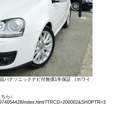
新新品パナソニックナビ付無償1年保証 （ホワイ
ちら↓
l/CU4974054428/index.html?TRCD=200002&SHOPTR=3