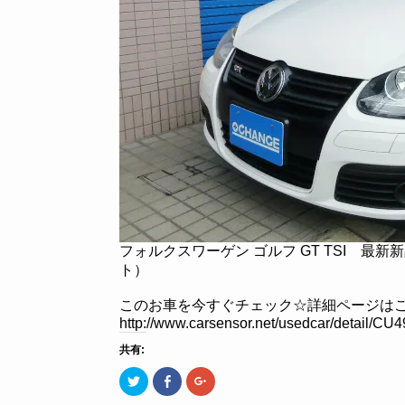
フォルクスワーゲン ゴルフ GT TSI 最
ト）
このお車を今すぐチェック☆詳細ページはこ
http://www.carsensor.net/usedcar/detai
共有:
ク
Facebook
ク
リ
で
リ
ッ
共
ッ