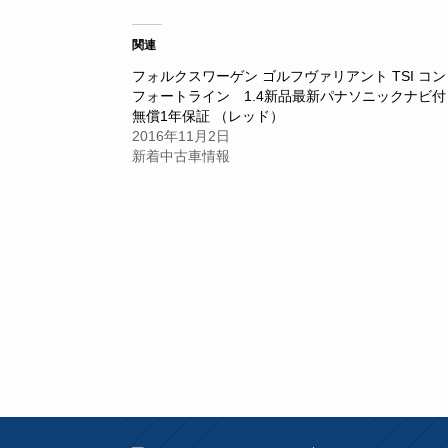
ク
有
ク
し
す
し
て
る
て
Twitter
に
Google+
関連
で
は
で
共
ク
共
フォルクスワーゲン ゴルフヴァリアント TSI コン
有
リ
有
(新
ッ
(新
フォートライン 1.4新品最新パナソニックナビ付
し
ク
し
い
し
い
無償1年保証 （レッド）
ウ
て
ウ
2016年11月2日
ィ
く
ィ
ン
だ
ン
新着中古車情報
ド
さ
ド
ウ
い
ウ
で
(新
で
開
し
開
き
い
き
ま
ウ
ま
す)
ィ
す)
ン
ド
ウ
で
開
き
ま
す)