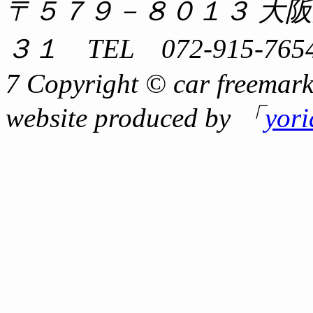
〒５７９－８０１３ 大
３１ TEL 072-915-7654
7 Copyright © car freemark
website produced by 「
yor