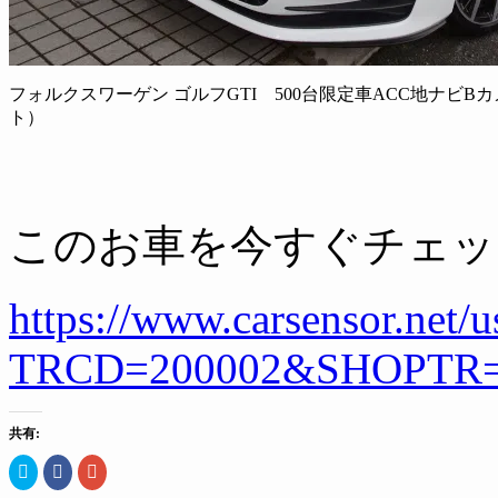
フォルクスワーゲン ゴルフGTI 500台限定車ACC地ナビBカ
ト）
このお車を今すぐチェッ
https://www.carsensor.net/
TRCD=200002&SHOPTR=
共有:
ク
Facebook
ク
リ
で
リ
ッ
共
ッ