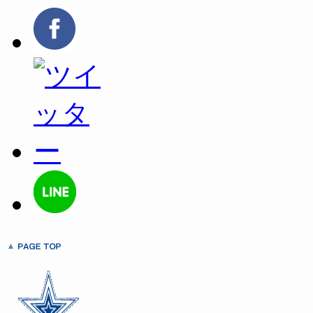
ク
有
ク
し
す
し
て
る
て
Twitter
に
Google+
で
は
で
共
ク
共
有
リ
有
(新
ッ
(新
し
ク
し
い
し
い
ウ
て
ウ
ィ
く
ィ
ン
だ
ン
ド
さ
ド
ウ
い
ウ
で
(新
で
開
し
開
き
い
き
ま
ウ
ま
す)
ィ
す)
ン
ド
ウ
で
開
き
ま
す)