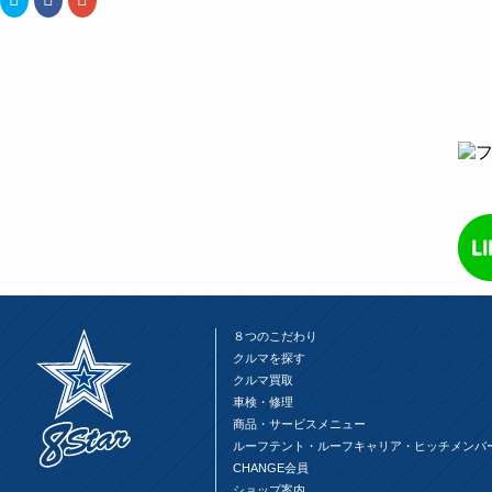
リ
で
リ
ッ
共
ッ
ク
有
ク
し
す
し
て
る
て
Twitter
に
Google+
で
は
で
共
ク
共
有
リ
有
(新
ッ
(新
し
ク
し
い
し
い
ウ
て
ウ
ィ
く
ィ
ン
だ
ン
ド
さ
ド
ウ
い
ウ
で
(新
で
開
し
開
き
い
き
ま
ウ
ま
す)
ィ
す)
ン
ド
ウ
８つのこだわり
で
開
クルマを探す
き
ま
クルマ買取
す)
車検・修理
商品・サービスメニュー
ルーフテント・ルーフキャリア・ヒッチメンバ
CHANGE会員
ショップ案内