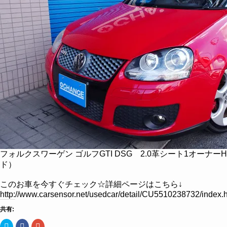
フォルクスワーゲン ゴルフGTI DSG 2.0革シート1オーナー
ド）
このお車を今すぐチェック☆詳細ページはこちら↓
http://www.carsensor.net/usedcar/detail/CU5510238732/i
共有:
ク
Facebook
ク