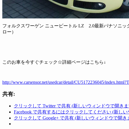
フォルクスワーゲン ニュービートル LZ 2.0最新パナソニッ
ロー）
このお車を今すぐチェック☆詳細ページはこちら↓
http://www.carsensor.net/usedcar/detail/CU5172236045/index.
共有:
クリックして Twitter で共有 (新しいウィンドウで開きま
Facebook で共有するにはクリックしてください (新し
クリックして Google+ で共有 (新しいウィンドウで開き