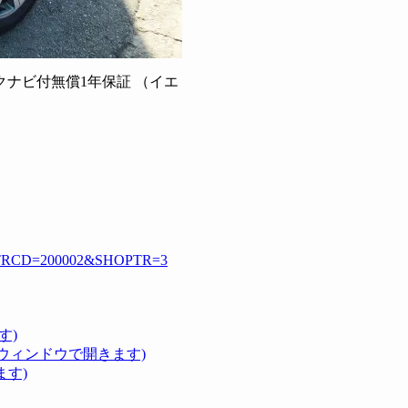
クナビ付無償1年保証 （イエ
html?TRCD=200002&SHOPTR=3
す)
いウィンドウで開きます)
ます)