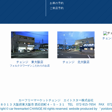
お車の予約
ご来店予約
チェン
チェンジ 東大阪店
チェンジ 北大阪店
フォルクスワーゲンこだわりのお店
カーフリーマーケットチェンジ エイトスター株式会社
０１３ 大阪府東大阪市 西石切町４－５－３１ TEL 072-915-7654 FAX 072-9
ight © car freemarket CHANGE All rights reserved. website produced by 「
yorido