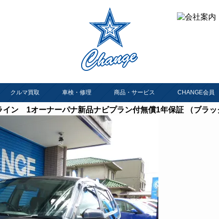
クルマ買取
車検・修理
商品・サービス
CHANGE会員
ートライン 1オーナーパナ新品ナビプラン付無償1年保証 （ブラッ