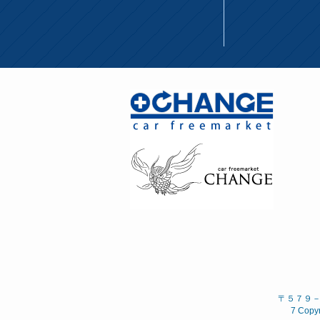
〒５７９－８
7 Copyr