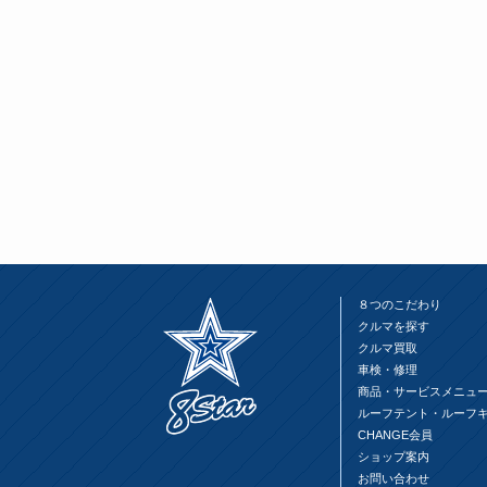
ク
有
ク
し
す
し
て
る
て
Twitter
に
Google+
で
は
で
共
ク
共
有
リ
有
(新
ッ
(新
し
ク
し
い
し
い
ウ
て
ウ
ィ
く
ィ
ン
だ
ン
ド
さ
ド
ウ
い
ウ
で
(新
で
開
し
開
き
い
き
ま
ウ
ま
す)
ィ
す)
ン
ド
ウ
８つのこだわり
で
開
クルマを探す
き
ま
クルマ買取
す)
車検・修理
商品・サービスメニュ
ルーフテント・ルーフ
CHANGE会員
ショップ案内
お問い合わせ