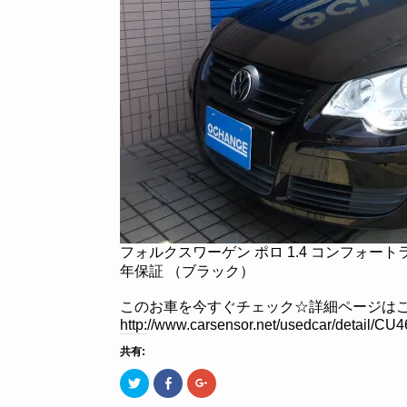
フォルクスワーゲン ポロ 1.4 コンフォー
年保証 （ブラック）
このお車を今すぐチェック☆詳細ページはこ
http://www.carsensor.net/usedcar/detai
共有:
ク
Facebook
ク
リ
で
リ
ッ
共
ッ