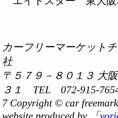
エイトスター 東大阪
カーフリーマーケットチ
社
〒５７９－８０１３ 大
３１ TEL 072-915-7654
7 Copyright © car freemark
website produced by 「
yor