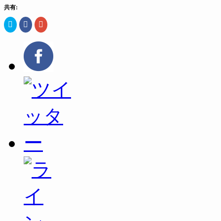
共有:
ク
Facebook
ク
リ
で
リ
ッ
共
ッ
ク
有
ク
し
す
し
て
る
て
Twitter
に
Google+
で
は
で
共
ク
共
有
リ
有
(新
ッ
(新
し
ク
し
い
し
い
ウ
て
ウ
ィ
く
ィ
ン
だ
ン
ド
さ
ド
ウ
い
ウ
で
(新
で
開
し
開
き
い
き
ま
ウ
ま
す)
ィ
す)
ン
ド
ウ
で
開
き
ま
す)