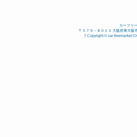
カーフリ
〒５７９－８０１３ 大阪府東大阪市 西石
7 Copyright © car freemarket C