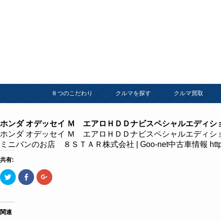
８つのこだわり
クルマを探す
クルマ買取
ホンダ オデッセイ Ｍ エアロＨＤＤナビスペシャルエディシ
ホンダ オデッセイ Ｍ エアロＨＤＤナビスペシャルエディシ
ミニバンのお店 ８ＳＴＡＲ株式会社 | Goo-net中古車情報
ht
共有:
ク
Facebook
ク
リ
で
リ
ッ
共
ッ
ク
有
ク
し
す
し
て
る
て
Twitter
に
Google+
関連
で
は
で