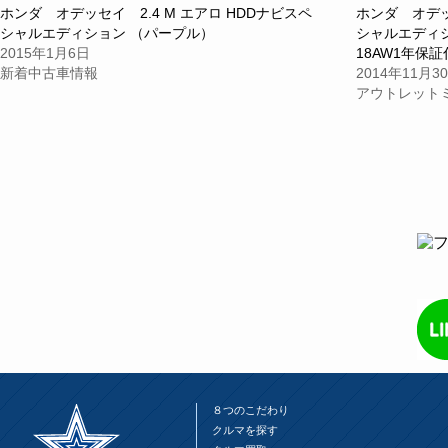
共
ク
共
ホンダ オデッセイ 2.4 M エアロ HDDナビスペ
ホンダ オデッ
有
リ
有
(新
ッ
(新
シャルエディション （パープル）
シャルエディシ
し
ク
し
い
し
い
2015年1月6日
18AW1年保
ウ
て
ウ
新着中古車情報
2014年11月3
ィ
く
ィ
ン
だ
ン
アウトレット
ド
さ
ド
ウ
い
ウ
で
(新
で
開
し
開
き
い
き
ま
ウ
ま
す)
ィ
す)
ン
ド
ウ
で
開
き
ま
す)
８つのこだわり
クルマを探す