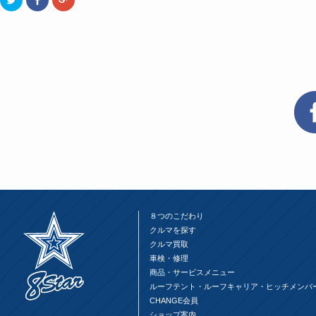
リ
で
リ
ッ
共
ッ
ク
有
ク
し
す
し
て
る
て
Twitter
に
Google+
で
は
で
共
ク
共
有
リ
有
(新
ッ
(新
し
ク
し
い
し
い
ウ
て
ウ
ィ
く
ィ
ン
だ
ン
ド
さ
ド
ウ
い
ウ
で
(新
で
開
し
開
き
い
き
ま
ウ
ま
す)
ィ
す)
ン
ド
ウ
８つのこだわり
で
開
クルマを探す
き
ま
クルマ買取
す)
車検・修理
商品・サービスメニュー
ルーフテント・ルーフキャリア・ヒッチメンバ
CHANGE会員
ショップ案内