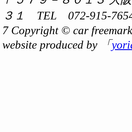
３１ TEL 072-915-7654
7 Copyright © car freemark
website produced by 「
yor