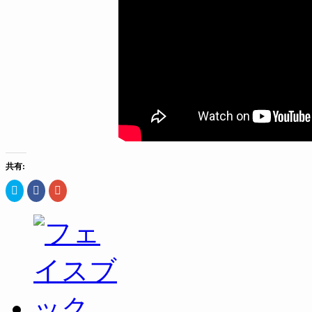
共有:
ク
Facebook
ク
リ
で
リ
ッ
共
ッ
ク
有
ク
し
す
し
て
る
て
Twitter
に
Google+
で
は
で
共
ク
共
有
リ
有
(新
ッ
(新
し
ク
し
い
し
い
ウ
て
ウ
ィ
く
ィ