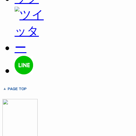
ン
だ
ン
ド
さ
ド
ウ
い
ウ
で
(新
で
開
し
開
き
い
き
ま
ウ
ま
す)
ィ
す)
ン
ド
ウ
で
開
き
ま
す)