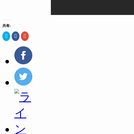
共有:
ク
Facebook
ク
リ
で
リ
ッ
共
ッ
ク
有
ク
し
す
し
て
る
て
Twitter
に
Google+
で
は
で
共
ク
共
有
リ
有
(新
ッ
(新
し
ク
し
い
し
い
ウ
て
ウ
ィ
く
ィ
ン
だ
ン
ド
さ
ド
ウ
い
ウ
で
(新
で
開
し
開
き
い
き
ま
ウ
ま
す)
ィ
す)
ン
ド
ウ
で
開