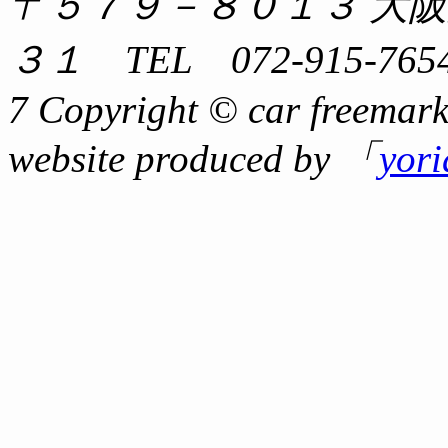
〒５７９－８０１３ 大
３１ TEL 072-915-7654
7 Copyright © car freemark
website produced by 「
yor