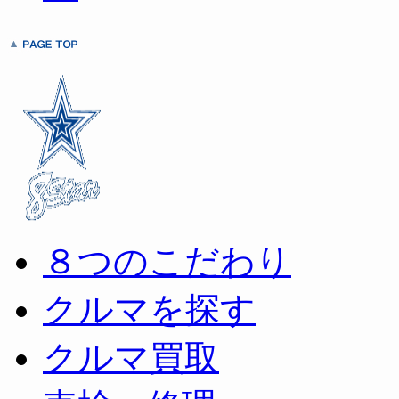
き
ま
す)
８つのこだわり
クルマを探す
クルマ買取