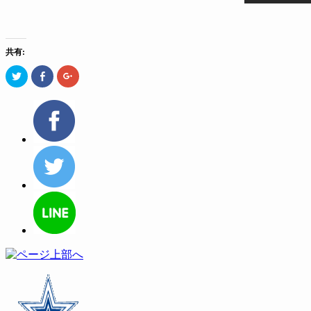
共有:
ク
Facebook
ク
リ
で
リ
ッ
共
ッ
ク
有
ク
し
す
し
て
る
て
Twitter
に
Google+
で
は
で
共
ク
共
有
リ
有
(新
ッ
(新
し
ク
し
い
し
い
ウ
て
ウ
ィ
く
ィ
ン
だ
ン
ド
さ
ド
ウ
い
ウ
で
(新
で
開
し
開
き
い
き
ま
ウ
ま
す)
ィ
す)
ン
ド
ウ
で
開
き