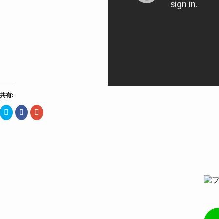
共有:
ク
Facebook
ク
リ
で
リ
ッ
共
ッ
ク
有
ク
し
す
し
て
る
て
Twitter
に
Google+
で
は
で
共
ク
共
有
リ
有
(新
ッ
(新
し
ク
し
い
し
い
ウ
て
ウ
ィ
く
ィ
ン
だ
ン
ド
さ
ド
ウ
い
ウ
で
(新
で