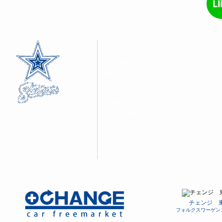
開
し
開
き
い
き
ま
ウ
ま
す)
ィ
す)
ン
ド
ウ
８つのこだわり
で
開
クルマを探す
き
ま
クルマ買取
す)
車検・修理
商品・サービスメニュー
ルーフテント・ルーフキャリア・ヒッチメンバ
CHANGE会員
ショップ案内
お問い合わせ
チェンジ 
フォルクスワーゲン