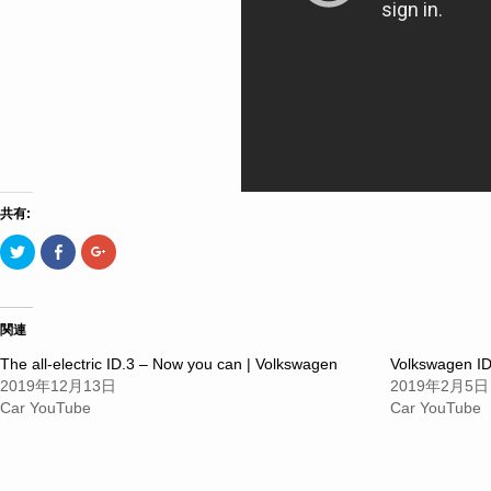
共有:
ク
Facebook
ク
リ
で
リ
ッ
共
ッ
ク
有
ク
し
す
し
て
る
て
Twitter
に
Google+
関連
で
は
で
共
ク
共
The all-electric ID.3 – Now you can | Volkswagen
Volkswagen ID.
有
リ
有
(新
ッ
(新
2019年12月13日
2019年2月5日
し
ク
し
い
し
い
Car YouTube
Car YouTube
ウ
て
ウ
ィ
く
ィ
ン
だ
ン
ド
さ
ド
ウ
い
ウ
で
(新
で