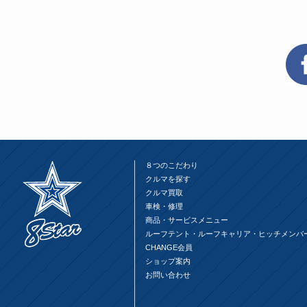
開
し
開
き
い
き
ま
ウ
ま
す)
ィ
す)
ン
ド
ウ
で
開
き
ま
す)
８つのこだわり
クルマを探す
クルマ買取
車検・修理
商品・サービスメニュー
ルーフテント・ルーフキャリア・ヒッチメンバ
CHANGE会員
ショップ案内
お問い合わせ