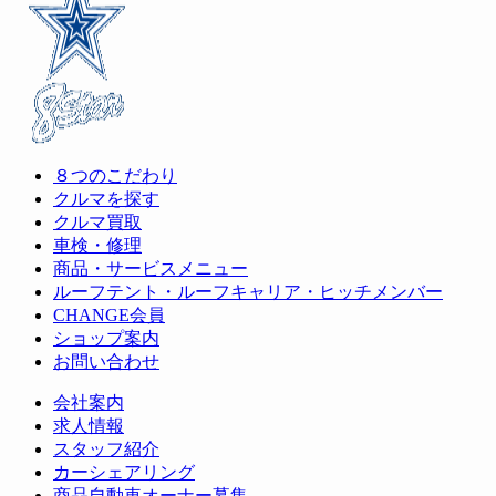
き
い
き
ま
ウ
ま
す)
ィ
す)
ン
ド
ウ
で
開
き
ま
す)
８つのこだわり
クルマを探す
クルマ買取
車検・修理
商品・サービスメニュー
ルーフテント・ルーフキャリア・ヒッチメンバー
CHANGE会員
ショップ案内
お問い合わせ
会社案内
求人情報
スタッフ紹介
カーシェアリング
商品自動車オーナー募集