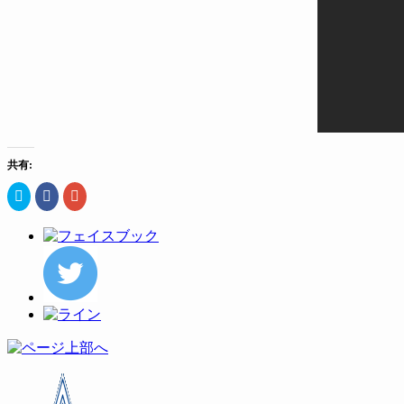
共有:
ク
Facebook
ク
リ
で
リ
ッ
共
ッ
ク
有
ク
し
す
し
て
る
て
Twitter
に
Google+
で
は
で
共
ク
共
有
リ
有
(新
ッ
(新
し
ク
し
い
し
い
ウ
て
ウ
ィ
く
ィ
ン
だ
ン
ド
さ
ド
ウ
い
ウ
で
(新
で
開
し
開