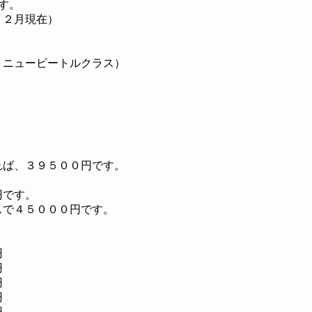
す。
１２月現在）
、ニュービートルクラス）
れば、３９５００円です。
円です。
スで４５０００円です。
円
円
円
円
円