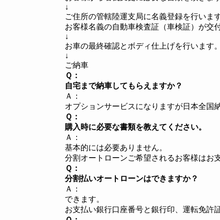
↓
ご住所の管轄陸運支局に名義登録を行いま
お客様名義の自動車検査証（車検証）が交
↓
お車の最終確認とボディ仕上げを行います
↓
ご納車
Ｑ：
自宅まで納車してもらえますか？
Ａ：
オプションサービスになりますが日本全国
Ｑ：
購入時に必要な書類を教えてください。
Ａ：
基本的には必要ありません。
分割オートローンご希望されるお客様
はお
Ｑ：
分割払いオートローンはできますか？
Ａ：
できます。
お支払い
銀行口座番号と銀行印、運転免許
Ｑ：