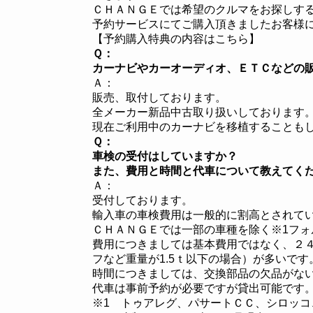
ＣＨＡＮＧＥでは希望のクルマをお探しす
予約サービスにてご購入頂きましたお客様
【予約購入特典の内容はこちら】
Ｑ：
カーナビやカーオーディオ、ＥＴＣなどの
Ａ：
販売、取付しております。
全メーカー新品中古取り扱いしております
現在ご利用中のカーナビを移植することも
Ｑ：
車検の受付はしていますか？
また、費用と時間と代車について教えてく
Ａ：
受付しております。
輸入車の車検費用は一般的に割高とされて
ＣＨＡＮＧＥでは一部の車種を除く※1フ
費用につきましては基本費用ではなく、２
フなど重量が1.5ｔ以下の場合）が多いです
時間につきましては、交換部品の欠品がな
代車は事前予約が必要ですが貸出可能です
※1 トゥアレグ、パサートＣＣ、シロッ