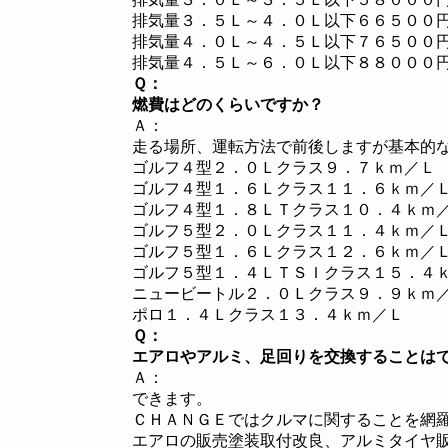
排気量３．５Ｌ～４．０Ｌ以下６６５００
排気量４．０Ｌ～４．５Ｌ以下７６５００
排気量４．５Ｌ～６．０Ｌ以下８８０００
Ｑ：
燃費はどのくらいですか？
Ａ：
走る場所、運転方法で前後しますが基本的
ゴルフ４型２．０Ｌクラス９．７ｋｍ／Ｌ
ゴルフ４型１．６Ｌクラス１１．６ｋｍ／
ゴルフ４型１．８ＬＴクラス１０．４ｋｍ
ゴルフ５型２．０Ｌクラス１１．４ｋｍ／
ゴルフ５型１．６Ｌクラス１２．６ｋｍ／
ゴルフ５型１．４ＬＴＳＩクラス１５．４
ニュービートル２．０Ｌクラス９．９ｋｍ
ポロ１．４Ｌクラス１３．４ｋｍ／Ｌ
Ｑ：
エアロやアルミ、足回りを交換することは
Ａ：
できます。
ＣＨＡＮＧＥではクルマに関することを網
エアロの販売塗装取付改良、アルミタイヤ