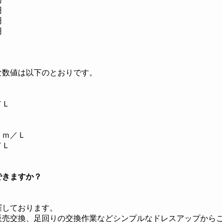
円
円
円
な数値は以下のとおりです。
Ｌ
／Ｌ
Ｌ
Ｌ
ｋｍ／Ｌ
／Ｌ
できますか？
羅しております。
販売交換、足回りの交換作業などシンプルなドレスアップから