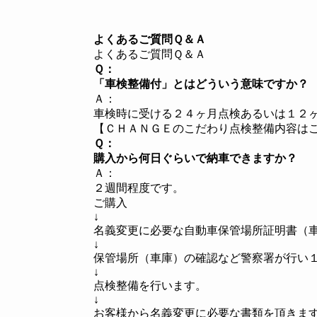
よくあるご質問Ｑ＆Ａ
よくあるご質問Ｑ＆Ａ
Ｑ：
「車検整備付」とはどういう意味ですか？
Ａ：
車検時に
受ける２４ヶ月点検あるいは１２
【ＣＨＡＮＧＥのこだわり点検整備内容は
Ｑ：
購入から何日ぐらいで納車できますか？
Ａ：
２週間程度です。
ご購入
↓
名義変更に必
要な自動車保管場所証明書（
↓
保管場所（車庫）の確認など警察署が行い
↓
点検整備を行います。
↓
お客様から名義変更に必要な書類を頂きま