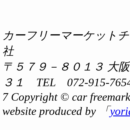
カーフリーマーケットチ
社
〒５７９－８０１３ 大
３１ TEL 072-915-7654
7 Copyright © car freemark
website produced by 「
yor