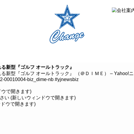
クルマ買取
車検・修理
商品・サービス
CHANGE会員
る新型『ゴルフ オールトラック』
『ゴルフ オールトラック』 （＠ＤＩＭＥ） – Yahoo!ニュー
902-00010004-biz_dime-nb
#yjnewsbiz
ンドウで開きます)
ださい (新しいウィンドウで開きます)
ィンドウで開きます)