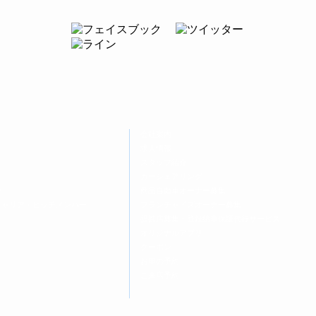
会社案内
求人情報
スタッフ紹介
カーシェアリング
ー
商品自動車オーナー募集
キャリア・ヒッチメンバー
フランチャイズオーナー募集
提携店募集・登録納車保証代行サービス
オリジナルアプリ
クーポン
お車の予約
ご来店予約