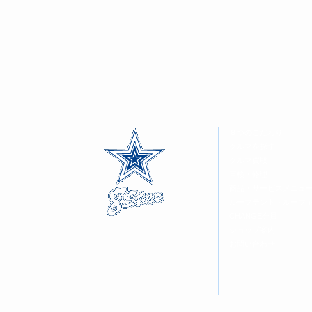
８つのこだわり
クルマを探す
クルマ買取
車検・修理
商品・サービスメニュ
ルーフテント・ルーフ
CHANGE会員
ショップ案内
お問い合わせ