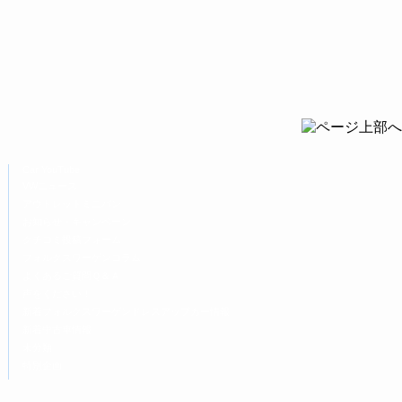
Car YouTube
VWニュース
アウトレットミニバン
お知らせ・キャンペーン
クチコミ投稿フォーム
フォルクスワーゲンコラム
よくあるご質問Ｑ＆Ａ
声をください！
新着フォルクスワーゲンドレスアップカー情報
新着中古車情報
未分類
特別企画