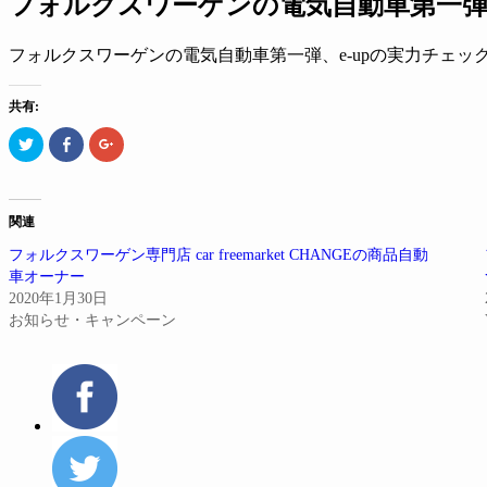
フォルクスワーゲンの電気自動車第一弾、
フォルクスワーゲンの電気自動車第一弾、e-upの実力チェック
共有:
ク
Facebook
ク
リ
で
リ
ッ
共
ッ
ク
有
ク
し
す
し
て
る
て
Twitter
に
Google+
関連
で
は
で
共
ク
共
フォルクスワーゲン専門店 car freemarket CHANGEの商品自動
有
リ
有
(新
ッ
(新
車オーナー
し
ク
し
い
し
い
2020年1月30日
ウ
て
ウ
お知らせ・キャンペーン
ィ
く
ィ
ン
だ
ン
ド
さ
ド
ウ
い
ウ
で
(新
で
開
し
開
き
い
き
ま
ウ
ま
す)
ィ
す)
ン
ド
ウ
で